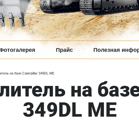
Фотогалерея
Прайс
Полезная инфо
тель на базе Caterpillar 349DL ME
тель на базе 
349DL ME