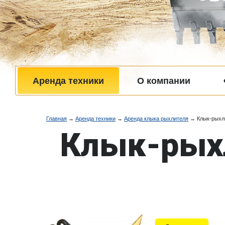
Аренда техники
О компании
Главная
→
Аренда техники
→
Аренда клыка рыхлителя
→
Клык-рыхли
Клык-рыхли